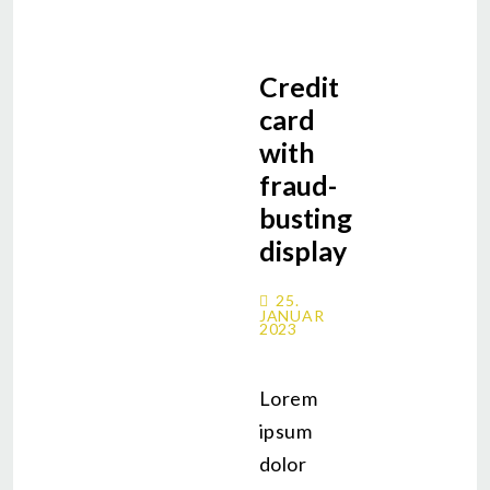
Credit
card
with
fraud-
busting
display
25.
JANUAR
2023
Lorem
ipsum
dolor