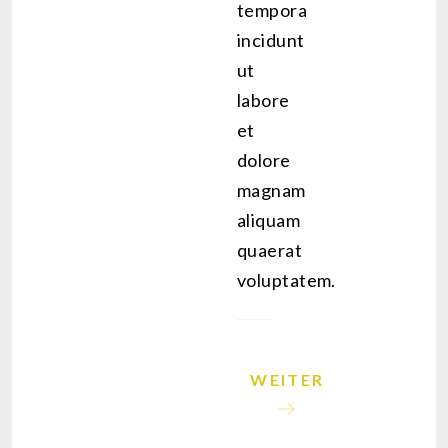
tempora
incidunt
ut
labore
et
dolore
magnam
aliquam
quaerat
voluptatem.
NÄCHSTER BEITRAG:
WEITER