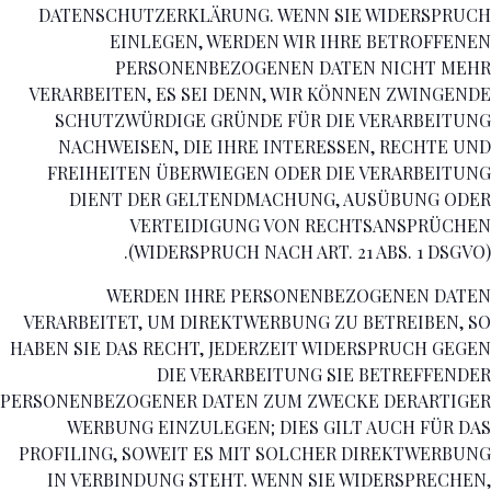
DATENSCHUTZERKLÄRUNG. WENN SIE WIDERSPRUCH
EINLEGEN, WERDEN WIR IHRE BETROFFENEN
PERSONENBEZOGENEN DATEN NICHT MEHR
VERARBEITEN, ES SEI DENN, WIR KÖNNEN ZWINGENDE
SCHUTZWÜRDIGE GRÜNDE FÜR DIE VERARBEITUNG
NACHWEISEN, DIE IHRE INTERESSEN, RECHTE UND
FREIHEITEN ÜBERWIEGEN ODER DIE VERARBEITUNG
DIENT DER GELTENDMACHUNG, AUSÜBUNG ODER
VERTEIDIGUNG VON RECHTSANSPRÜCHEN
(WIDERSPRUCH NACH ART. 21 ABS. 1 DSGVO).
WERDEN IHRE PERSONENBEZOGENEN DATEN
VERARBEITET, UM DIREKTWERBUNG ZU BETREIBEN, SO
HABEN SIE DAS RECHT, JEDERZEIT WIDERSPRUCH GEGEN
DIE VERARBEITUNG SIE BETREFFENDER
PERSONENBEZOGENER DATEN ZUM ZWECKE DERARTIGER
WERBUNG EINZULEGEN; DIES GILT AUCH FÜR DAS
PROFILING, SOWEIT ES MIT SOLCHER DIREKTWERBUNG
IN VERBINDUNG STEHT. WENN SIE WIDERSPRECHEN,